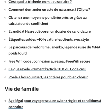
C’est quoi la tricherie en milieu scolaire ?
Comment demander un acte de naissance à l’Ofpra ?
Obtenez une moyenne pondérée précise grâce au
calculateur de coefficient
Ecandidat Havre : déposer un dossier de candidature
Étiquettes soldes -40% : attire les clients avec style !
Le parcours de Fedor Emelianenko, légende russe du MMA
poids lourd
Free Wifi code : connexion au réseau FreeWifi secure
Ce que révèle vraiment l’article 1101 du Code civil
Poêle à bois ou insert, les critères pour bien choisir
Vie de famille
Âge légal pour voyager seul en avion : règles et conditions à
connaître