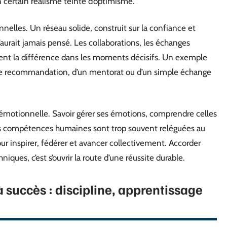
n certain réalisme teinté d’optimisme.
nnelles. Un réseau solide, construit sur la confiance et
n’aurait jamais pensé. Les collaborations, les échanges
vent la différence dans les moments décisifs. Un exemple
une recommandation, d’un mentorat ou d’un simple échange
e émotionnelle. Savoir gérer ses émotions, comprendre celles
es compétences humaines sont trop souvent reléguées au
ur inspirer, fédérer et avancer collectivement. Accorder
niques, c’est s’ouvrir la route d’une réussite durable.
 succès : discipline, apprentissage