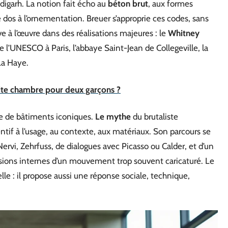
igarh. La notion fait écho au
béton brut
, aux formes
 dos à l’ornementation. Breuer s’approprie ces codes, sans
 à l’œuvre dans des réalisations majeures : le
Whitney
de l’UNESCO à Paris, l’abbaye Saint-Jean de Collegeville, la
La Haye.
e chambre pour deux garçons ?
ie de bâtiments iconiques.
Le mythe
du brutaliste
entif à l’usage, au contexte, aux matériaux. Son parcours se
Nervi, Zehrfuss, de dialogues avec Picasso ou Calder, et d’un
sions internes d’un mouvement trop souvent caricaturé. Le
lle : il propose aussi une réponse sociale, technique,