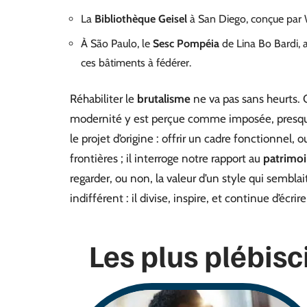
La
Bibliothèque Geisel
à San Diego, conçue par Wi
À São Paulo, le
Sesc Pompéia
de Lina Bo Bardi, 
ces bâtiments à fédérer.
Réhabiliter le
brutalisme
ne va pas sans heurts. C
modernité y est perçue comme imposée, presque 
le projet d’origine : offrir un cadre fonctionnel, 
frontières ; il interroge notre rapport au
patrimoi
regarder, ou non, la valeur d’un style qui semblai
indifférent : il divise, inspire, et continue d’écr
Les plus plébisc