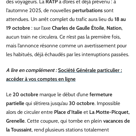
des voyageurs. La
RATP
a d’ores et déjà prévenu : à
l’automne 2025, de nouvelles
perturbations
sont
attendues. Un arrêt complet du trafic aura lieu du
18 au
19 octobre
: sur l’axe
Charles de Gaulle Étoile
,
Nation
,
aucun train ne circulera. Ce n’est pas la première fois,
mais l’annonce résonne comme un avertissement pour
les habitués, déjà échaudés par les interruptions passées.
A lire en complément :
Société Générale particulier :
accéder à vos comptes en ligne
Le
20 octobre
marque le début d’une
fermeture
partielle
qui s’étirera jusqu’au
30 octobre
. Impossible
alors de circuler entre
Place d’Italie
et
La Motte-Picquet,
Grenelle
. Cette coupure, qui tombe en plein
vacances de
la Toussaint
, rend plusieurs stations totalement