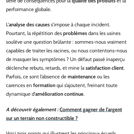
série de conséquences pour la
qualité des produits
et la
performance globale.
L’
analyse des causes
s’impose à chaque incident.
Pourtant, la répétition des
problèmes
dans les usines
soulève une question brûlante : sommes-nous vraiment
capables de traiter les racines, ou nous contentons-nous
de masquer les symptômes ? Un défaut passé inaperçu
déclenche rebuts, retards, et mine la
satisfaction client
.
Parfois, ce sont l’absence de
maintenance
ou les
carences en
formation
qui s’ajoutent, freinant toute
dynamique d’
amélioration continue
.
A découvrir également :
Comment gagner de l’argent
sur un terrain non constructible ?
Voici trois points qui illustrent les principaux écueils