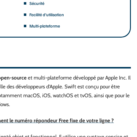
Sécurité
Facilité d’utilisation
Multi-plateforme
open-source
et multi-plateforme développé par Apple Inc. Il
lle des développeurs d’Apple. Swift est conçu pour être
, notamment macOS, iOS, watchOS et tvOS, ainsi que pour le
dows.
t le numéro répondeur Free fixe de votre ligne ?
enté objet et fonctionnel. Il utilise une syntaxe concise et