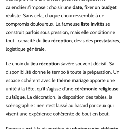
calendrier s’impose : choisir une
date
, fixer un
budget
réaliste. Sans cela, chaque choix ressemble à un
compromis douloureux. La fameuse
liste invités
se
construit parfois sous pression, mais elle conditionne
tout : capacité du
lieu réception
, devis des
prestataires
,
logistique générale.
Le choix du
lieu réception
s’avère souvent décisif. Sa
disponibilité donne le tempo à toute la préparation. Un
espace cohérent avec le
thème mariage
apporte une
unité à la fête, qu’il s’agisse d’une
cérémonie religieuse
ou
laïque
. La décoration, la disposition des tables, la
scénographie : rien n’est laissé au hasard par ceux qui
visent une expérience cohérente de bout en bout.
Pensez aussi à la réservation du
photographe vidéaste
.