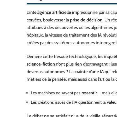
L’
intelligence artificielle
impressionne par sa cap
corvées, bouleverser la
prise de décision
. Un ré
attribués à des découvertes où les algorithmes j
hôpitaux, la vitesse de traitement des IA révolut
créées par des systèmes autonomes interrogent 
Derrière cette fresque technologique, les
inquié
science-fiction
n’ont plus rien d’extravagant : ju
devenus autonomes ? La crainte d’une IA qui relè
métiers de la pensée, mais aussi dans l’art ou la 
Les machines ne savent pas
ressentir
— mais elle
Les créations issues de l’IA questionnent la
valeu
Le débat ne se satisfait plus de la vieille séparat