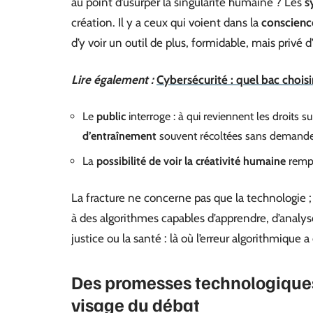
au point d’usurper la singularité humaine ? Les
s
création. Il y a ceux qui voient dans la
conscienc
d’y voir un outil de plus, formidable, mais privé d
Lire également :
Cybersécurité : quel bac choisi
Le
public
interroge : à qui reviennent les droits s
d’entraînement
souvent récoltées sans demander
La
possibilité de voir la créativité humaine
rempl
La fracture ne concerne pas que la technologie ; e
à des algorithmes capables d’apprendre, d’analyser
justice ou la santé : là où l’erreur algorithmique
Des promesses technologiques 
visage du débat