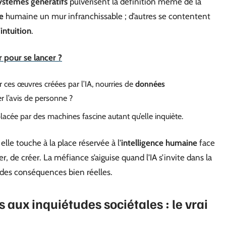
ystèmes génératifs
pulvérisent la définition même de la
e
humaine un mur infranchissable ; d’autres se contentent
’
intuition
.
r pour se lancer ?
ur ces œuvres créées par l’IA, nourries de
données
 l’avis de personne ?
acée par des machines fascine autant qu’elle inquiète.
lle touche à la place réservée à l’
intelligence humaine
face
, de créer. La méfiance s’aiguise quand l’IA s’invite dans la
 a des conséquences bien réelles.
aux inquiétudes sociétales : le vrai